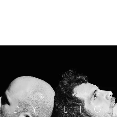
RAPHIE
\
MASSO
O D Y L I G 