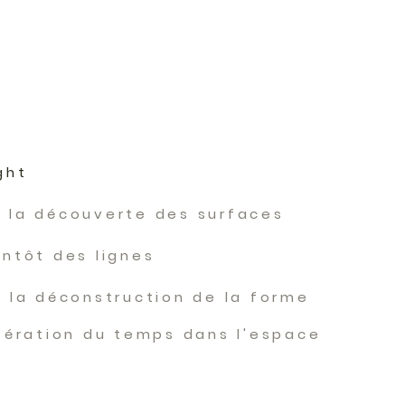
ght
 la découverte des surfaces
entôt des lignes
n la dé
construction
de la forme
ltération du temps dans l'espace