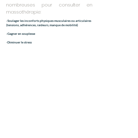
nombreuses pour consulter en
massothérapie:
-Soulager les inconforts physiques musculaires ou articulaires
(tensions, adhérences, raideurs, manque de mobilité)
-Gagner en souplesse
-Diminuer le stress
-Favoriser le sommeil réparateur
-Diminuer le niveau de l'anxiété et de la dépression
-Aider à la
prévention
des blessures
...