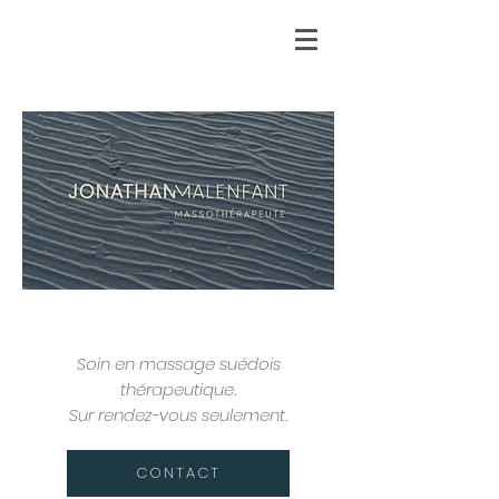
Soin en massage suédois
thérapeutique.
Sur rendez-vous seulement.
CONTACT